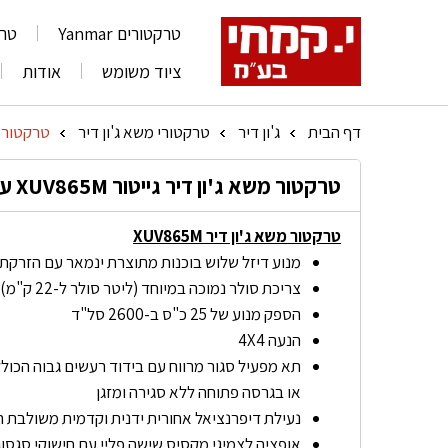
טרקטורים Yanmar
טרקט
ציוד משומש
אודות
דף הבית
ג'ון דיר
טרקטורי משא ג'ון דיר
טרקטור משא ג'
»
»
»
טרקטור משא ג'ון דיר גייטור XUV865M עם מזגן
טרקטור משא ג'ון דיר XUV865M
מנוע דיזל שלוש בוכנות מתוצרת ינמאר עם הזרקת 
צריכת סולר נמוכה במיוחד (ליטר סולר ל-22 ק"מ)
הספק מנוע של 25 כ"ס ב-2600 סל"ד
הנעה 4X4
תא מפעיל סגור מרווח עם בידוד רעשים גבוה הכולל 
או בגרסה פתוחה ללא סגירה ומזגן
נעילת דיפרנציאל אחורית ידנית וקדמית משולבת 
אופציה לצמיגי מקסיס שישה פליי עם חישוקי סגסו