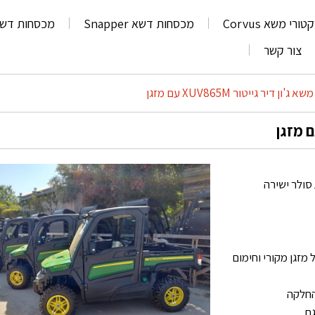
ורי משא Corvus
מכסחות דשא Snapper
מכסחות דשא rris
צור קשר
ון דיר גייטור XUV865M עם מזגן
סולר ישירה
מזגן מקורי וחימום
החלקה
גת